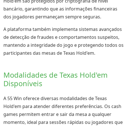
Hold'em são protegidos por criptografia de nível
bancário, garantindo que as informações financeiras
dos jogadores permaneçam sempre seguras.
A plataforma também implementa sistemas avançados
de detecção de fraudes e comportamentos suspeitos,
mantendo a integridade do jogo e protegendo todos os
participantes das mesas de Texas Hold'em.
Modalidades de Texas Hold'em
Disponíveis
A 55 Win oferece diversas modalidades de Texas
Hold'em para atender diferentes preferências. Os cash
games permitem entrar e sair da mesa a qualquer
momento, ideal para sessões rápidas ou jogadores que