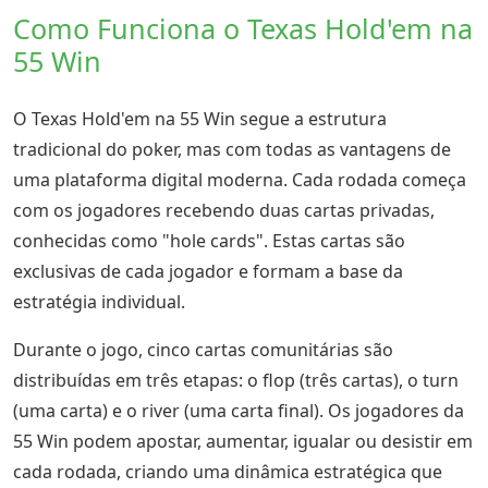
Como Funciona o Texas Hold'em na
55 Win
O Texas Hold'em na 55 Win segue a estrutura
tradicional do poker, mas com todas as vantagens de
uma plataforma digital moderna. Cada rodada começa
com os jogadores recebendo duas cartas privadas,
conhecidas como "hole cards". Estas cartas são
exclusivas de cada jogador e formam a base da
estratégia individual.
Durante o jogo, cinco cartas comunitárias são
distribuídas em três etapas: o flop (três cartas), o turn
(uma carta) e o river (uma carta final). Os jogadores da
55 Win podem apostar, aumentar, igualar ou desistir em
cada rodada, criando uma dinâmica estratégica que