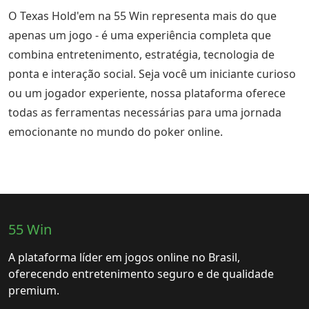
O Texas Hold'em na 55 Win representa mais do que
apenas um jogo - é uma experiência completa que
combina entretenimento, estratégia, tecnologia de
ponta e interação social. Seja você um iniciante curioso
ou um jogador experiente, nossa plataforma oferece
todas as ferramentas necessárias para uma jornada
emocionante no mundo do poker online.
55 Win
A plataforma líder em jogos online no Brasil,
oferecendo entretenimento seguro e de qualidade
premium.