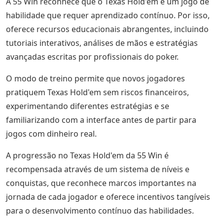
A 55 Win reconhece que o Texas Hold'em é um jogo de
habilidade que requer aprendizado contínuo. Por isso,
oferece recursos educacionais abrangentes, incluindo
tutoriais interativos, análises de mãos e estratégias
avançadas escritas por profissionais do poker.
O modo de treino permite que novos jogadores
pratiquem Texas Hold'em sem riscos financeiros,
experimentando diferentes estratégias e se
familiarizando com a interface antes de partir para
jogos com dinheiro real.
A progressão no Texas Hold'em da 55 Win é
recompensada através de um sistema de níveis e
conquistas, que reconhece marcos importantes na
jornada de cada jogador e oferece incentivos tangíveis
para o desenvolvimento contínuo das habilidades.